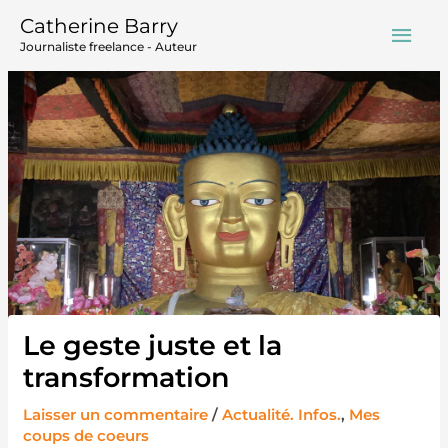
Aller
Men
Catherine Barry
au
Journaliste freelance - Auteur
contenu
prin
Le geste juste et la
transformation
Laisser un commentaire
/
Actualité. Infos.
,
Mes
coups de coeurs