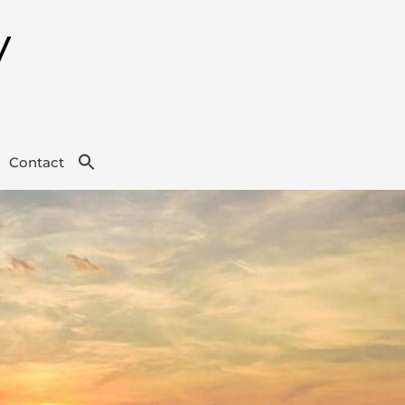
y
Search
Contact
for:
Search Button