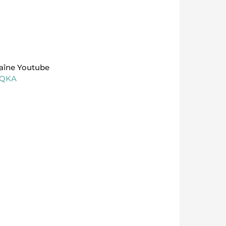
haîne Youtube
gQKA