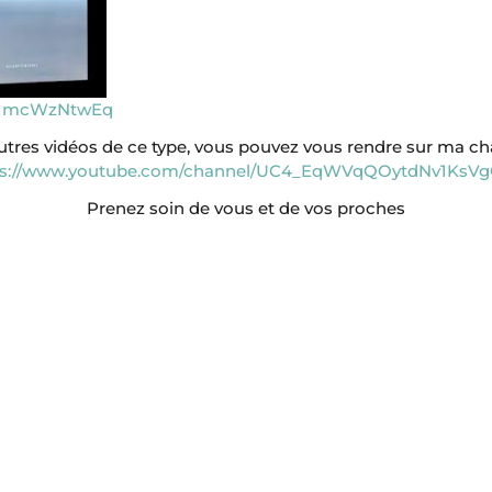
pfImcWzNtwEq
autres vidéos de ce type, vous pouvez vous rendre sur ma c
ps://www.youtube.com/channel/UC4_EqWVqQOytdNv1KsV
Prenez soin de vous et de vos proches