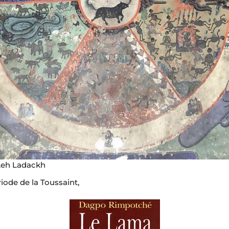
Leh Ladackh
ode de la Toussaint,