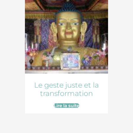
ten
Le geste juste et la
Se
parle
transformation
e de
Lire la suite
e la
 :