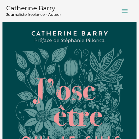
Aller
Men
Catherine Barry
au
Journaliste freelance - Auteur
contenu
prin